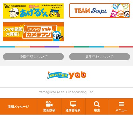
後援申請について
見学申込について
Yamaguchi Asahi Broadcasting.,Ltd.
番組メッセージ
動画投稿
週間番組表
検索
メニュー