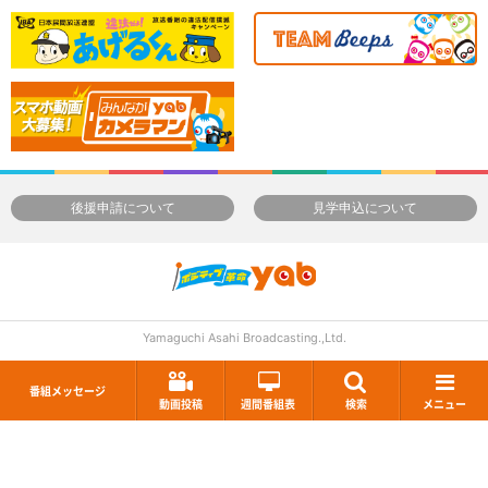
後援申請について
見学申込について
Yamaguchi Asahi Broadcasting.,Ltd.
番組メッセージ
動画投稿
週間番組表
検索
メニュー