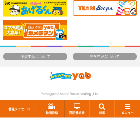
後援申請について
見学申込について
Yamaguchi Asahi Broadcasting.,Ltd.
番組メッセージ
動画投稿
週間番組表
検索
メニュー