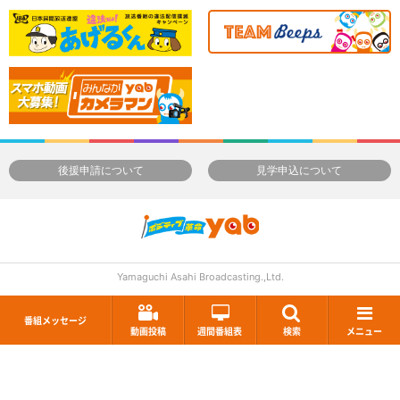
後援申請について
見学申込について
Yamaguchi Asahi Broadcasting.,Ltd.
番組メッセージ
動画投稿
週間番組表
検索
メニュー