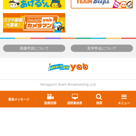
後援申請について
見学申込について
Yamaguchi Asahi Broadcasting.,Ltd.
番組メッセージ
動画投稿
週間番組表
検索
メニュー