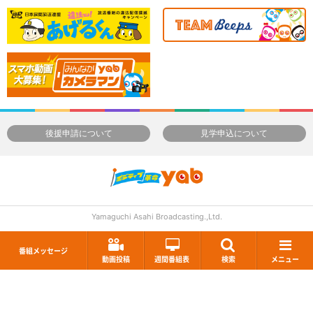
後援申請について
見学申込について
Yamaguchi Asahi Broadcasting.,Ltd.
番組メッセージ
動画投稿
週間番組表
検索
メニュー