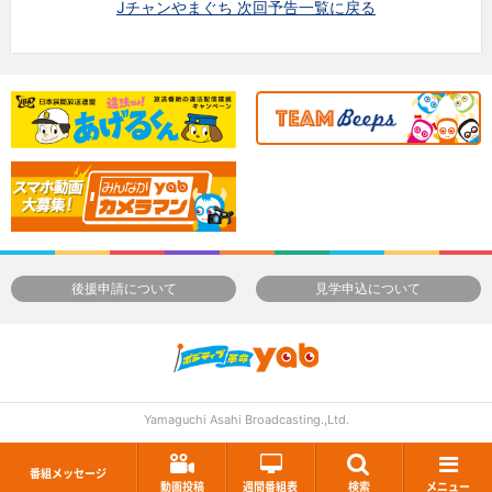
Jチャンやまぐち 次回予告一覧に戻る
後援申請について
見学申込について
Yamaguchi Asahi Broadcasting.,Ltd.
番組メッセージ
動画投稿
週間番組表
検索
メニュー