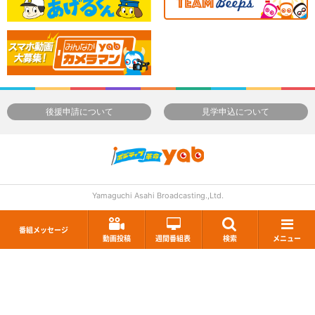
後援申請について
見学申込について
Yamaguchi Asahi Broadcasting.,Ltd.
番組メッセージ
動画投稿
週間番組表
検索
メニュー