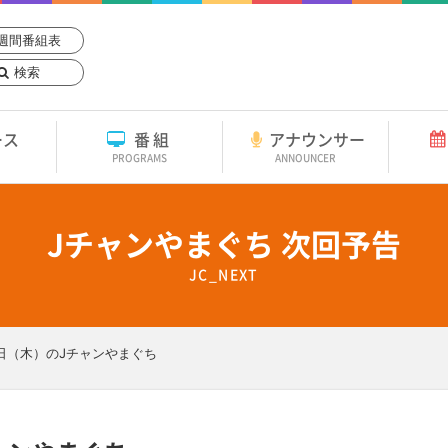
週間番組表
検索
ース
番組
アナウンサー
PROGRAMS
ANNOUNCER
Jチャンやまぐち 次回予告
JC_NEXT
1日（木）のJチャンやまぐち