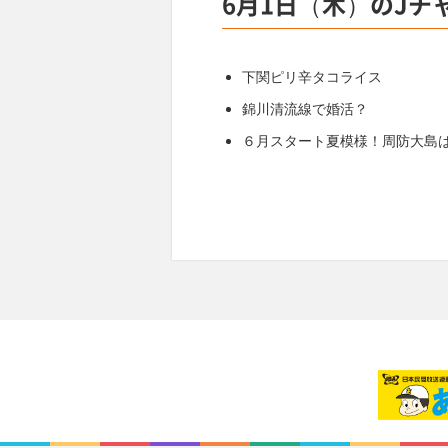
6月1日（木）のJチ
下関ピリ辛タコライス
錦川清流線で婚活？
６月スタート夏模様！周防大島