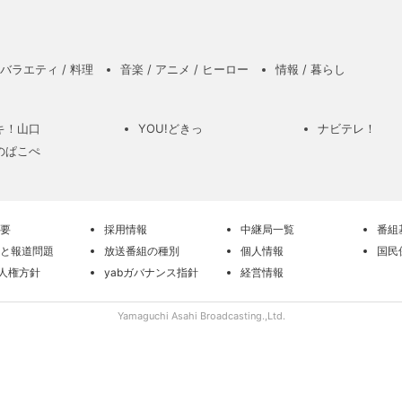
バラエティ / 料理
音楽 / アニメ / ヒーロー
情報 / 暮らし
キ！山口
YOU!どきっ
ナビテレ！
のぱこぺ
要
採用情報
中継局一覧
番組
と報道問題
放送番組の種別
個人情報
国民
の人権方針
yabガバナンス指針
経営情報
Yamaguchi Asahi Broadcasting.,Ltd.