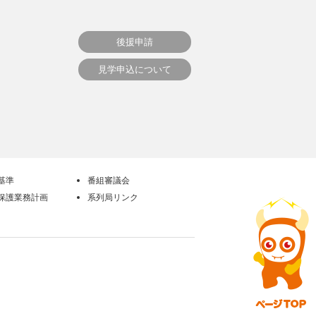
後援申請
見学申込について
基準
番組審議会
保護業務計画
系列局リンク