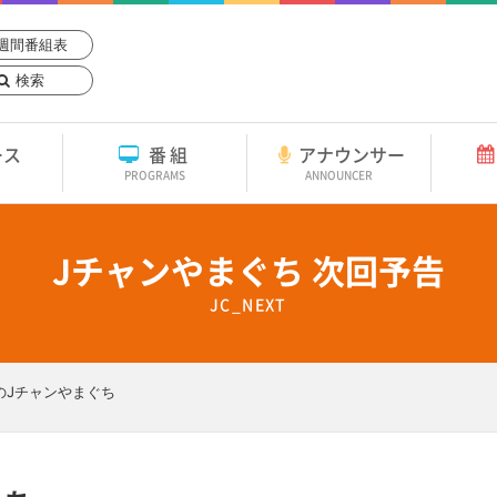
週間番組表
検索
ース
番組
アナウンサー
PROGRAMS
ANNOUNCER
Jチャンやまぐち 次回予告
JC_NEXT
のJチャンやまぐち