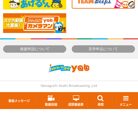
後援申請について
見学申込について
Yamaguchi Asahi Broadcasting.,Ltd.
番組メッセージ
動画投稿
週間番組表
検索
メニュー