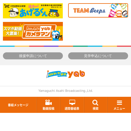
後援申請について
見学申込について
Yamaguchi Asahi Broadcasting.,Ltd.
番組メッセージ
動画投稿
週間番組表
検索
メニュー