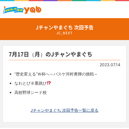
Jチャンやまぐち 次回予告
JC_NEXT
7月17日（月）のJチャンやまぐち
2023.07.14
“歴史変える”Ｗ杯へ～バスケ河村勇輝の挑戦～
なわとび８重跳び
高校野球シード校
Jチャンやまぐち 次回予告一覧に戻る