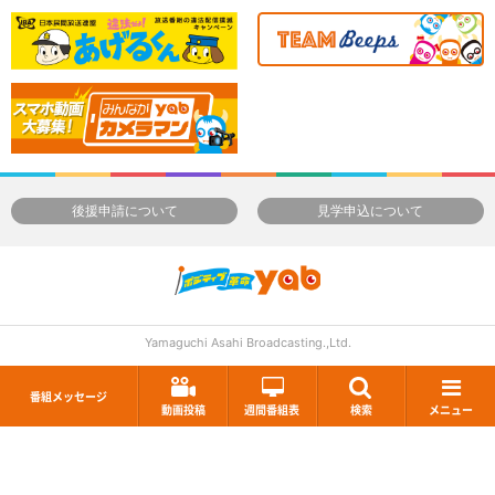
後援申請について
見学申込について
Yamaguchi Asahi Broadcasting.,Ltd.
番組メッセージ
動画投稿
週間番組表
検索
メニュー