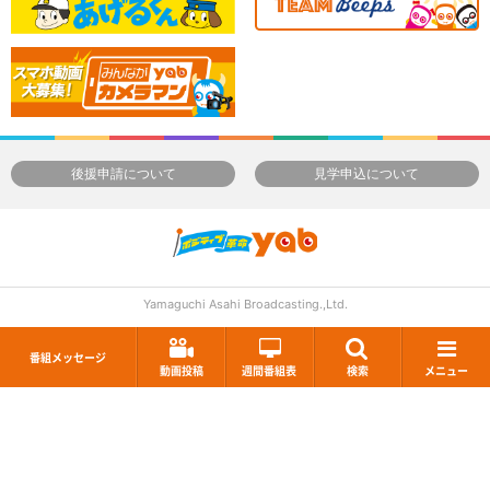
後援申請について
見学申込について
Yamaguchi Asahi Broadcasting.,Ltd.
番組メッセージ
動画投稿
週間番組表
検索
メニュー