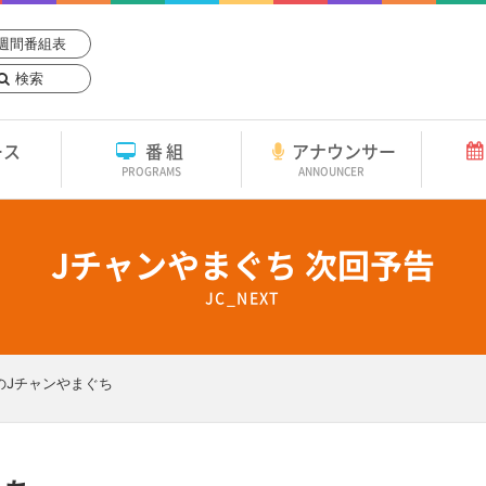
週間番組表
検索
ース
番組
アナウンサー
PROGRAMS
ANNOUNCER
Jチャンやまぐち 次回予告
JC_NEXT
のJチャンやまぐち