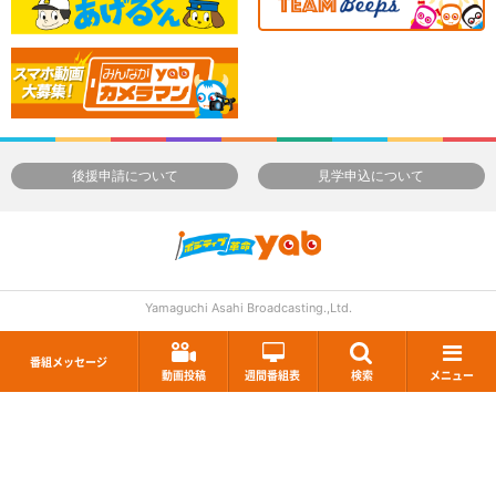
後援申請について
見学申込について
Yamaguchi Asahi Broadcasting.,Ltd.
番組メッセージ
動画投稿
週間番組表
検索
メニュー