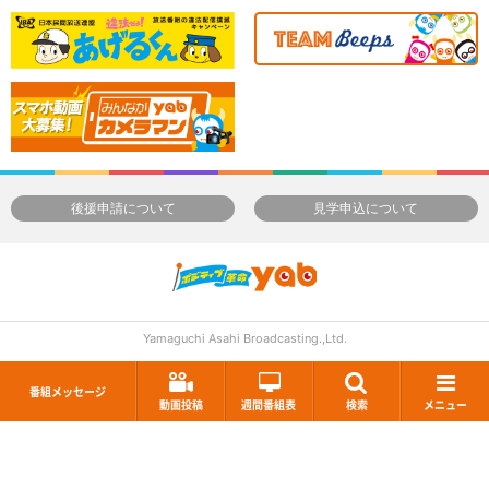
後援申請について
見学申込について
Yamaguchi Asahi Broadcasting.,Ltd.
番組メッセージ
動画投稿
週間番組表
検索
メニュー