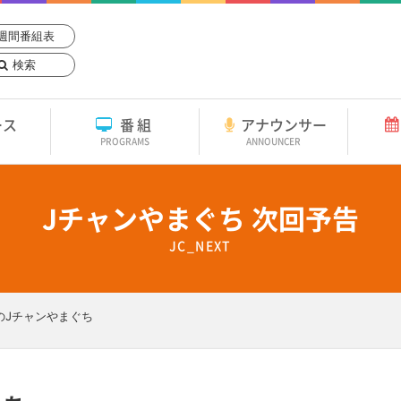
週間番組表
検索
ース
番組
アナウンサー
PROGRAMS
ANNOUNCER
Jチャンやまぐち 次回予告
JC_NEXT
のJチャンやまぐち