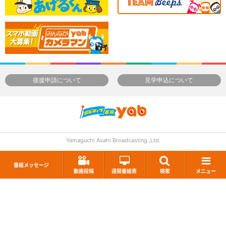
後援申請について
見学申込について
Yamaguchi Asahi Broadcasting.,Ltd.
番組メッセージ
動画投稿
週間番組表
検索
メニュー