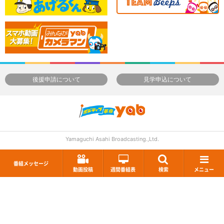
後援申請について
見学申込について
Yamaguchi Asahi Broadcasting.,Ltd.
番組メッセージ
動画投稿
週間番組表
検索
メニュー