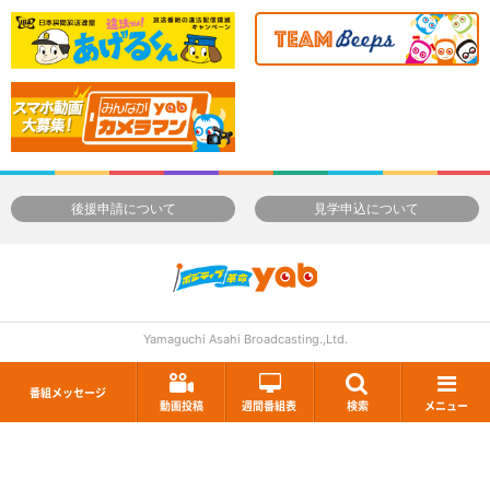
後援申請について
見学申込について
Yamaguchi Asahi Broadcasting.,Ltd.
番組メッセージ
動画投稿
週間番組表
検索
メニュー