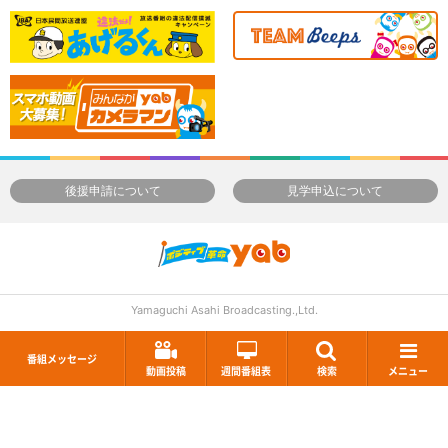
後援申請について
見学申込について
Yamaguchi Asahi Broadcasting.,Ltd.
番組メッセージ
動画投稿
週間番組表
検索
メニュー