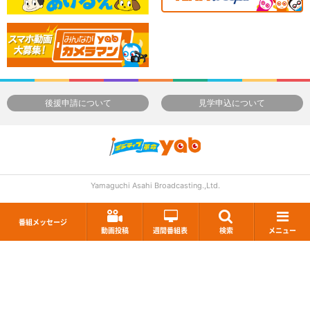
後援申請について
見学申込について
Yamaguchi Asahi Broadcasting.,Ltd.
番組メッセージ
動画投稿
週間番組表
検索
メニュー