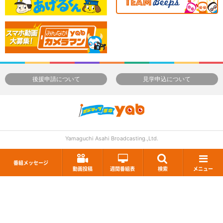
後援申請について
見学申込について
Yamaguchi Asahi Broadcasting.,Ltd.
番組メッセージ
動画投稿
週間番組表
検索
メニュー