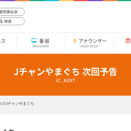
週間番組表
検索
ース
番組
アナウンサー
PROGRAMS
ANNOUNCER
Jチャンやまぐち 次回予告
JC_NEXT
うのJチャンやまぐち