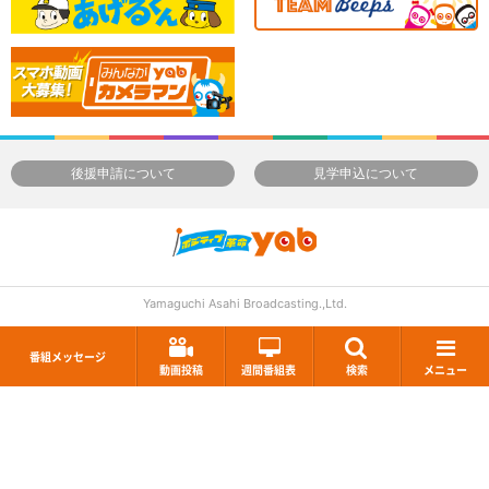
後援申請について
見学申込について
Yamaguchi Asahi Broadcasting.,Ltd.
番組メッセージ
動画投稿
週間番組表
検索
メニュー