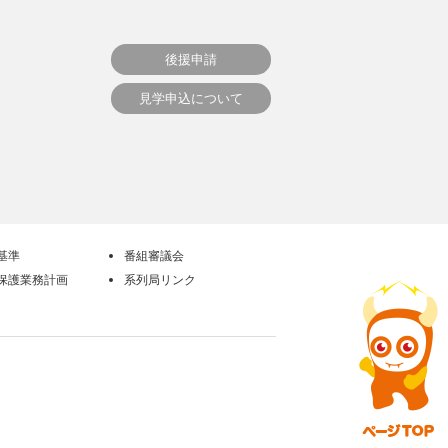
後援申請
見学申込について
基準
番組審議会
保護業務計画
系列局リンク