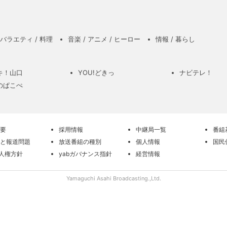
バラエティ / 料理
音楽 / アニメ / ヒーロー
情報 / 暮らし
キ！山口
YOU!どきっ
ナビテレ！
のぱこぺ
要
採用情報
中継局一覧
番組
と報道問題
放送番組の種別
個人情報
国民
の人権方針
yabガバナンス指針
経営情報
Yamaguchi Asahi Broadcasting.,Ltd.