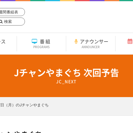
週間番組表
検索
ース
番組
アナウンサー
PROGRAMS
ANNOUNCER
Jチャンやまぐち 次回予告
JC_NEXT
月7日（月）のJチャンやまぐち