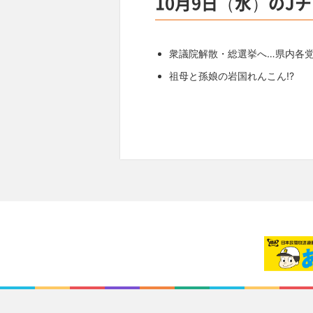
10月9日（水）のJ
衆議院解散・総選挙へ…県内各
祖母と孫娘の岩国れんこん!?