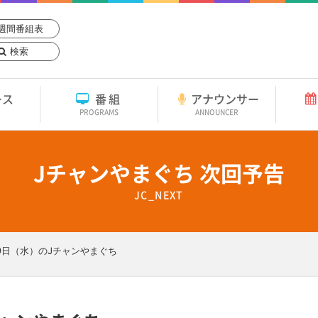
週間番組表
検索
ース
番組
アナウンサー
PROGRAMS
ANNOUNCER
Jチャンやまぐち 次回予告
JC_NEXT
月9日（水）のJチャンやまぐち