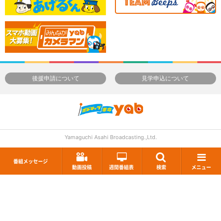
後援申請について
見学申込について
Yamaguchi Asahi Broadcasting.,Ltd.
番組メッセージ
動画投稿
週間番組表
検索
メニュー