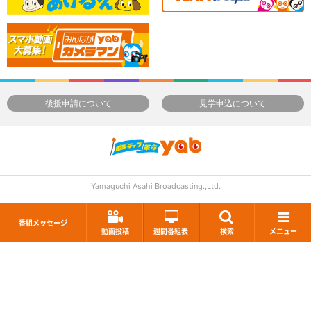
後援申請について
見学申込について
Yamaguchi Asahi Broadcasting.,Ltd.
番組メッセージ
動画投稿
週間番組表
検索
メニュー