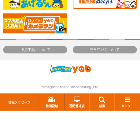
後援申請について
見学申込について
Yamaguchi Asahi Broadcasting.,Ltd.
番組メッセージ
動画投稿
週間番組表
検索
メニュー