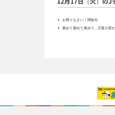
12月17日（火）の
お帰りなさい！関鯨丸
褒めて褒めて褒めて…児童が変