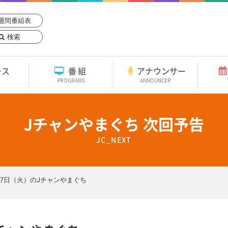
週間番組表
検索
ース
番組
アナウンサー
PROGRAMS
ANNOUNCER
Jチャンやまぐち 次回予告
JC_NEXT
月17日（火）のJチャンやまぐち