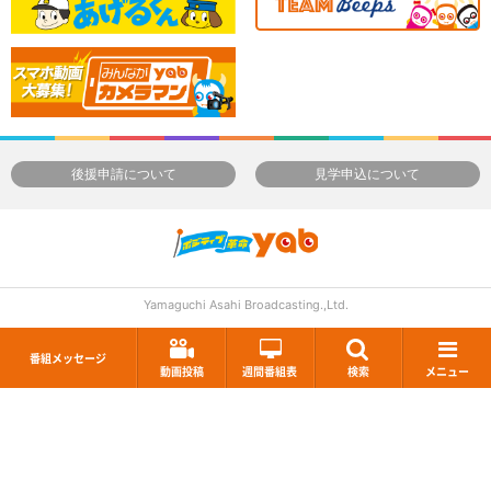
後援申請について
見学申込について
Yamaguchi Asahi Broadcasting.,Ltd.
番組メッセージ
動画投稿
週間番組表
検索
メニュー