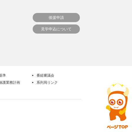
後援申請
見学申込について
基準
番組審議会
保護業務計画
系列局リンク