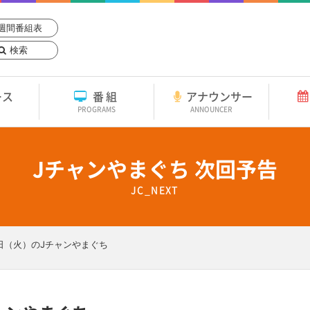
週間番組表
検索
ース
番組
アナウンサー
PROGRAMS
ANNOUNCER
Jチャンやまぐち 次回予告
JC_NEXT
1日（火）のJチャンやまぐち