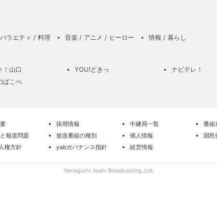
バラエティ / 料理
音楽 / アニメ / ヒーロー
情報 / 暮らし
キ！山口
YOU!どきっ
ナビテレ！
のぱこぺ
要
採用情報
中継局一覧
番組
と報道問題
放送番組の種別
個人情報
国民
の人権方針
yabガバナンス指針
経営情報
Yamaguchi Asahi Broadcasting.,Ltd.