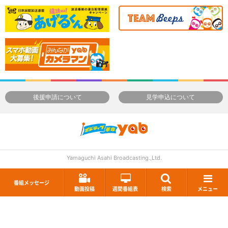
後援申請について
見学申込について
Yamaguchi Asahi Broadcasting.,Ltd.
番組メッセージ
動画投稿
週間番組表
検索
メニュー