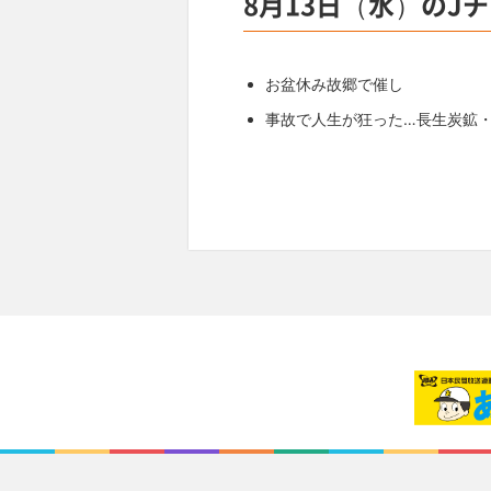
8月13日（水）のJ
お盆休み故郷で催し
事故で人生が狂った…長生炭鉱