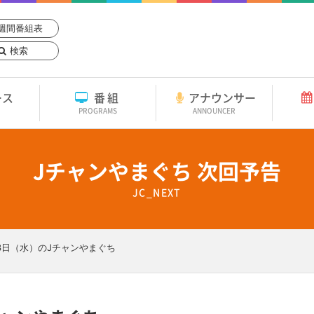
週間番組表
検索
ース
番組
アナウンサー
PROGRAMS
ANNOUNCER
Jチャンやまぐち 次回予告
JC_NEXT
13日（水）のJチャンやまぐち