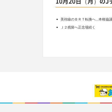
10月20日（月）の
美祢線のＢＲＴ転換へ…本格協
Ｊ２残留へ正念場続く