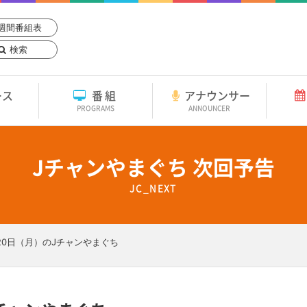
週間番組表
検索
ース
番組
アナウンサー
PROGRAMS
ANNOUNCER
Jチャンやまぐち 次回予告
JC_NEXT
月20日（月）のJチャンやまぐち