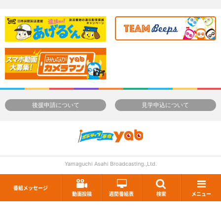
後援申請について
見学申込について
Yamaguchi Asahi Broadcasting.,Ltd.
番組メッセージ
動画投稿
週間番組表
検索
メニュー