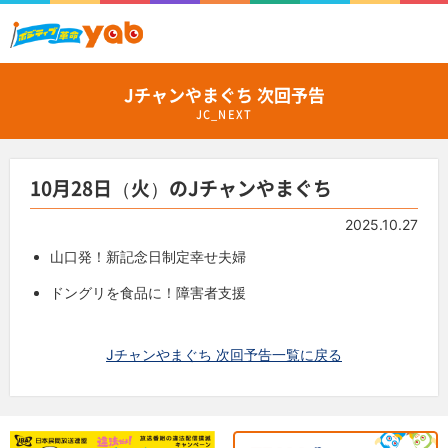
Jチャンやまぐち 次回予告
JC_NEXT
10月28日（火）のJチャンやまぐち
2025.10.27
山口
発！
新
記念日
制定
幸
せ
夫婦
ドングリ
を
食品
に！
障害者
支援
Jチャンやまぐち 次回予告一覧に戻る