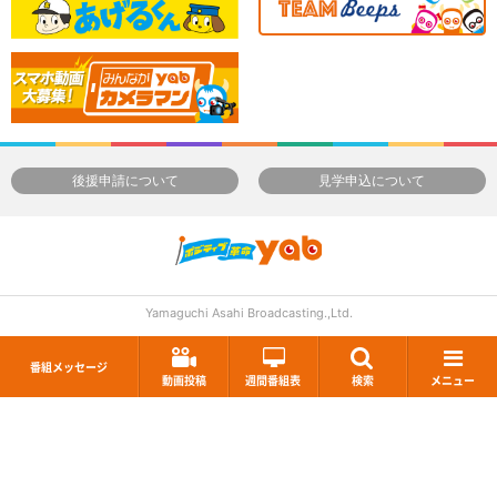
後援申請について
見学申込について
Yamaguchi Asahi Broadcasting.,Ltd.
番組メッセージ
動画投稿
週間番組表
検索
メニュー