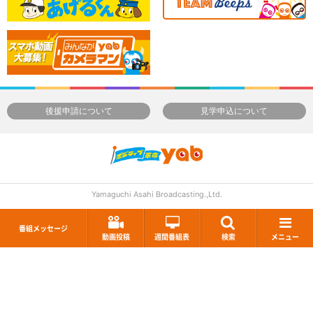
後援申請について
見学申込について
Yamaguchi Asahi Broadcasting.,Ltd.
番組メッセージ
動画投稿
週間番組表
検索
メニュー