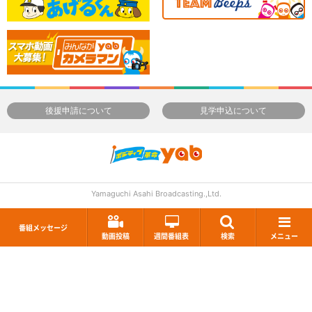
後援申請について
見学申込について
Yamaguchi Asahi Broadcasting.,Ltd.
番組メッセージ
動画投稿
週間番組表
検索
メニュー