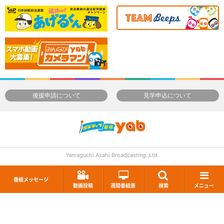
後援申請について
見学申込について
Yamaguchi Asahi Broadcasting.,Ltd.
番組メッセージ
動画投稿
週間番組表
検索
メニュー