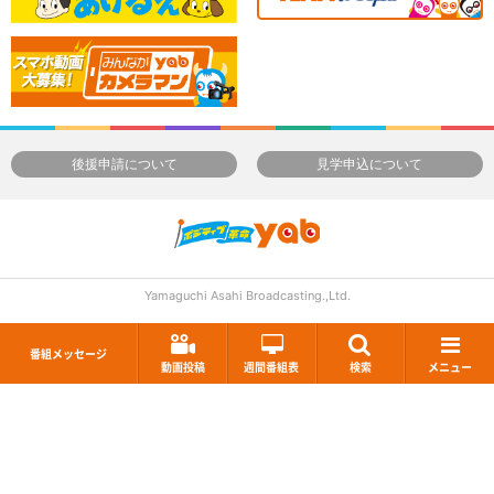
後援申請について
見学申込について
Yamaguchi Asahi Broadcasting.,Ltd.
番組メッセージ
動画投稿
週間番組表
検索
メニュー