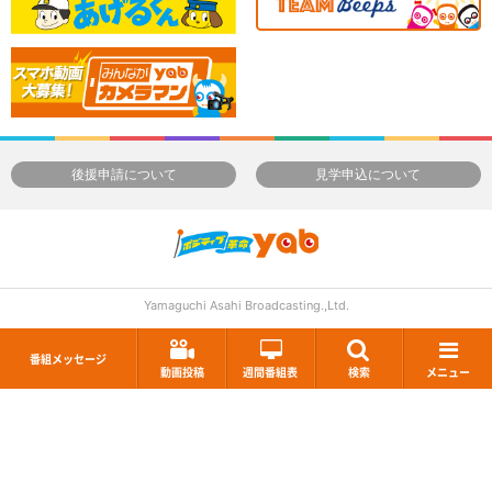
後援申請について
見学申込について
Yamaguchi Asahi Broadcasting.,Ltd.
番組メッセージ
動画投稿
週間番組表
検索
メニュー