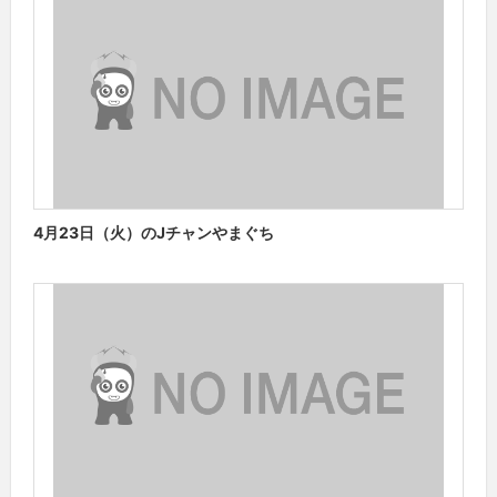
4月23日（火）のJチャンやまぐち