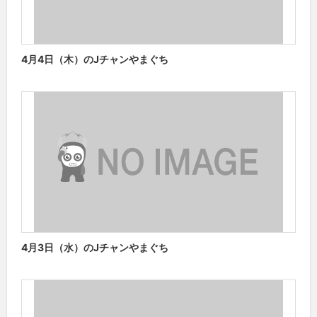
4月4日（木）のJチャンやまぐち
4月3日（水）のJチャンやまぐち