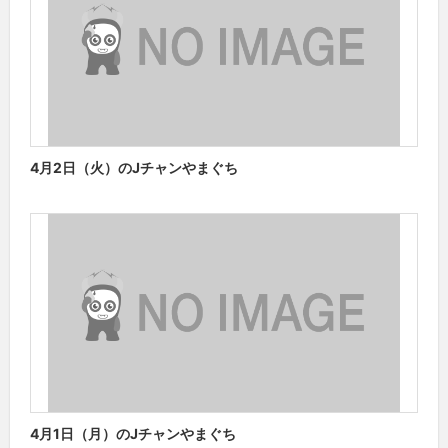
4月2日（火）のJチャンやまぐち
4月1日（月）のJチャンやまぐち