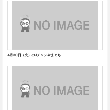
4月30日（火）のJチャンやまぐち