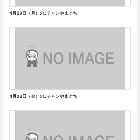
4月29日（月）のJチャンやまぐち
4月26日（金）のJチャンやまぐち