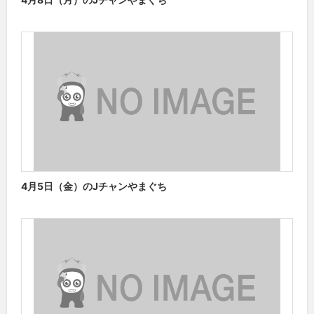
4月5日（金）のJチャンやまぐち