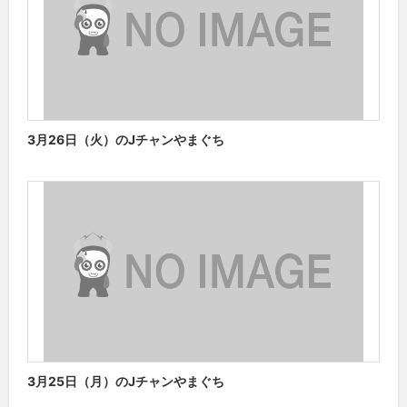
3月26日（火）のJチャンやまぐち
3月25日（月）のJチャンやまぐち