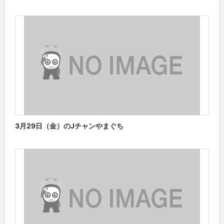
3月29日（金）のJチャンやまぐち