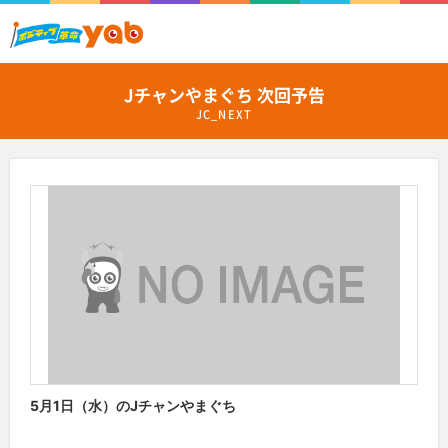
Jチャンやまぐち 次回予告
JC_NEXT
5月1日（水）のJチャンやまぐち