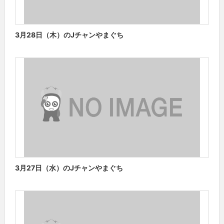
3月28日（木）のJチャンやまぐち
3月27日（水）のJチャンやまぐち