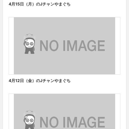
4月15日（月）のJチャンやまぐち
4月12日（金）のJチャンやまぐち