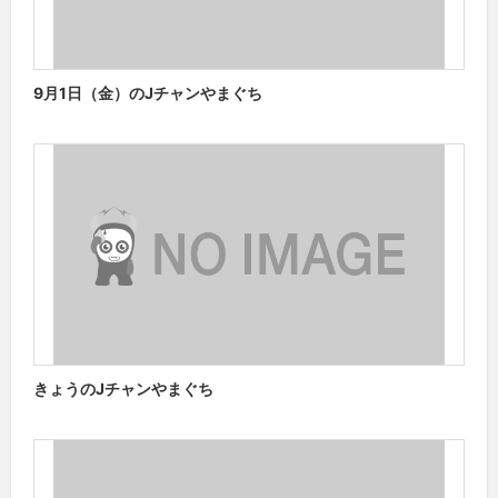
9月1日（金）のJチャンやまぐち
きょうのJチャンやまぐち