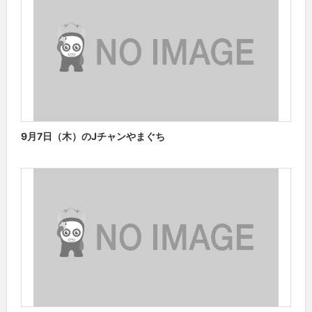
9月7日（木）のJチャンやまぐち