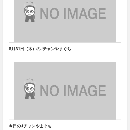
8月31日（木）のJチャンやまぐち
今日のJチャンやまぐち