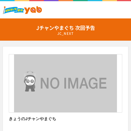
Jチャンやまぐち 次回予告
JC_NEXT
きょうのJチャンやまぐち