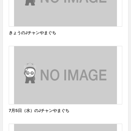
きょうのJチャンやまぐち
7月5日（水）のJチャンやまぐち