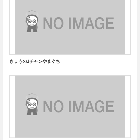
きょうのJチャンやまぐち