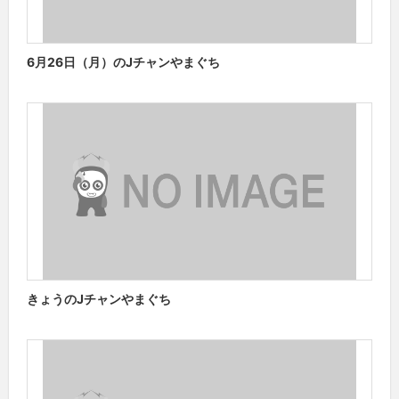
6月26日（月）のJチャンやまぐち
きょうのJチャンやまぐち