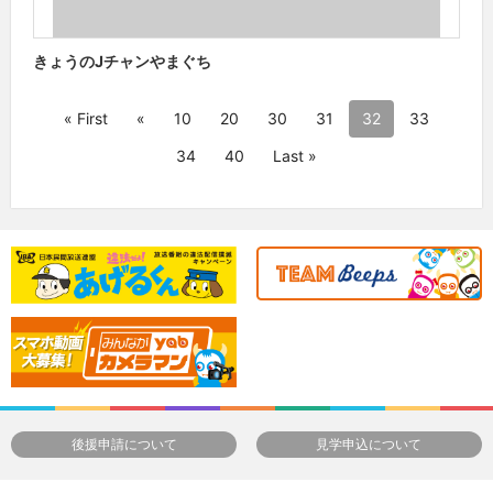
きょうのJチャンやまぐち
« First
«
10
20
30
31
32
33
34
40
Last »
後援申請について
見学申込について