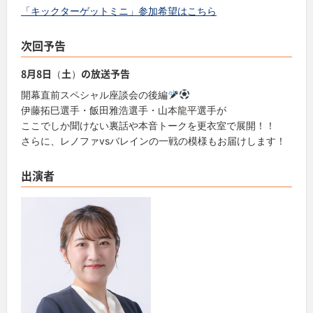
「キックターゲットミニ」参加希望はこちら
次回予告
8月8日（土）の放送予告
開幕直前スペシャル座談会の後編
伊藤拓巳選手・飯田雅浩選手・山本龍平選手が
ここでしか聞けない裏話や本音トークを更衣室で展開！！
さらに、レノファvsバレインの一戦の模様もお届けします！
出演者