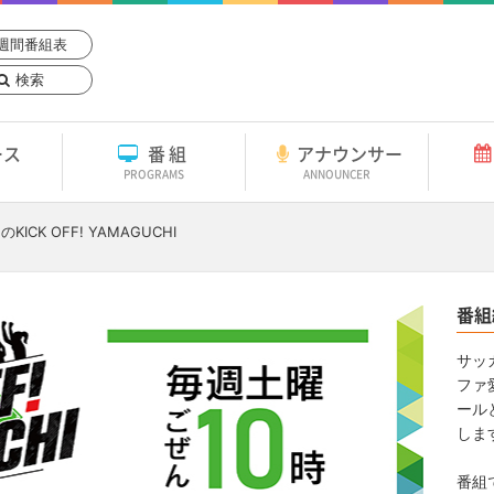
週間番組表
検索
ース
番組
アナウンサー
PROGRAMS
ANNOUNCER
日
のKICK OFF! YAMAGUCHI
番組
サッ
ファ
ール
しま
番組