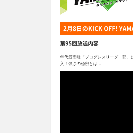
2月8日
のKICK OFF! YAM
第95回放送内容
年代最高峰「プログレスリーグ一部」に
入！強さの秘密とは…