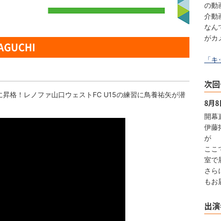
の動
介動
なん
がカ
AGUCHI
「キ
次回
昇格！レノファ山口ウェストFC U15の練習に鳥養祐矢が潜
8月
開幕
伊藤
が
ここ
室で
さら
もお
出演