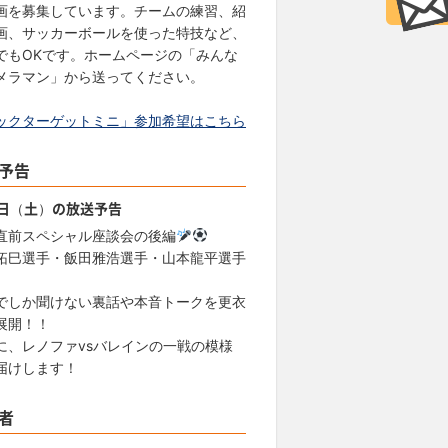
画を募集しています。チームの練習、紹
画、サッカーボールを使った特技など、
でもOKです。ホームページの「みんな
メラマン」から送ってください。
ックターゲットミニ」参加希望はこちら
予告
8日（土）の放送予告
直前スペシャル座談会の後編
拓巳選手・飯田雅浩選手・山本龍平選手
でしか聞けない裏話や本音トークを更衣
展開！！
に、レノファvsバレインの一戦の模様
届けします！
者