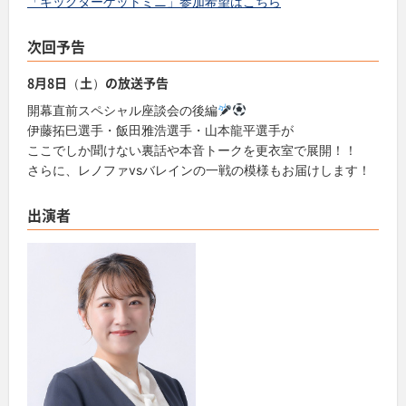
「キックターゲットミニ」参加希望はこちら
次回予告
8月8日（土）の放送予告
開幕直前スペシャル座談会の後編
伊藤拓巳選手・飯田雅浩選手・山本龍平選手が
ここでしか聞けない裏話や本音トークを更衣室で展開！！
さらに、レノファvsバレインの一戦の模様もお届けします！
出演者